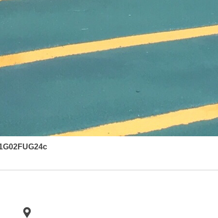
-1G02FUG24c
地址：山东省临邑县临盘
工
业园27号