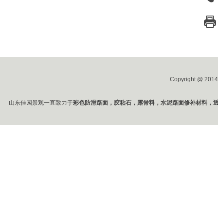
15965949979
全国服务热线：
Copyright @ 20
山东佳园景观一直致力于
彩色防滑路面，胶粘石，露骨料，水泥路面修补材料，