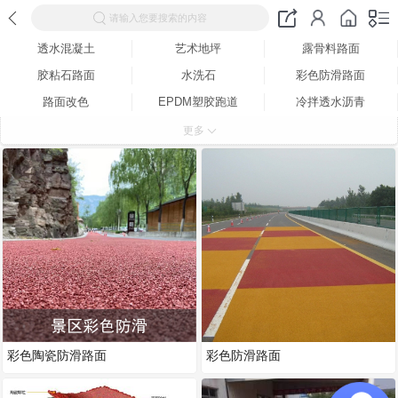
请输入您要搜索的内容
透水混凝土
艺术地坪
露骨料路面
胶粘石路面
水洗石
彩色防滑路面
路面改色
EPDM塑胶跑道
冷拌透水沥青
路面修补材料
砖用增强剂
酸着色地坪
更多
彩色地坪
环保抑尘剂
彩色沥青路面
保护剂
脱模粉
透水料
强化料
夜光石路面
产品包装
彩色陶瓷防滑路面
彩色防滑路面