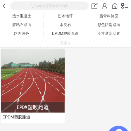
请输入您要搜索的内容
透水混凝土
艺术地坪
露骨料路面
胶粘石路面
水洗石
彩色防滑路面
路面改色
EPDM塑胶跑道
冷拌透水沥青
路面修补材料
砖用增强剂
酸着色地坪
更多
彩色地坪
环保抑尘剂
彩色沥青路面
保护剂
脱模粉
透水料
强化料
夜光石路面
产品包装
EPDM塑胶跑道