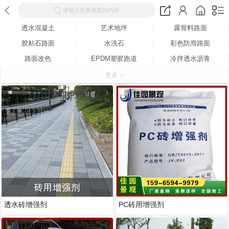
请输入您要搜索的内容
透水混凝土
艺术地坪
露骨料路面
胶粘石路面
水洗石
彩色防滑路面
路面改色
EPDM塑胶跑道
冷拌透水沥青
路面修补材料
砖用增强剂
酸着色地坪
更多
彩色地坪
环保抑尘剂
彩色沥青路面
保护剂
脱模粉
透水料
强化料
夜光石路面
产品包装
透水砖增强剂
PC砖用增强剂